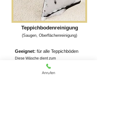
Teppichbodenreinigung
(Saugen, Oberflächenreinigung)
Geeignet:
für alle Teppichböden
Diese Wäsche dient zum
Auffrischen von Ihrem Teppichboden und
entfernt staub und Milben. Dieser Service
Anrufen
wird vor Ort durchgeführt.
Kostenloses Angebot erhalten
Kontaktieren Sie uns für
ein Kostenloses Angebot