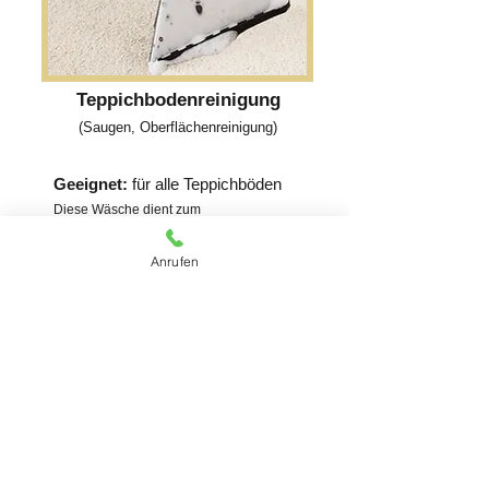
Teppichbodenreinigung
(Saugen, Oberflächenreinigung)
Geeignet:
für alle Teppichböden
Diese Wäsche dient zum
Auffrischen von Ihrem Teppichboden und
entfernt staub und Milben. Dieser Service
Anrufen
wird vor Ort durchgeführt.
Kostenloses Angebot erhalten
Kontaktieren Sie uns für
ein Kostenloses Angebot