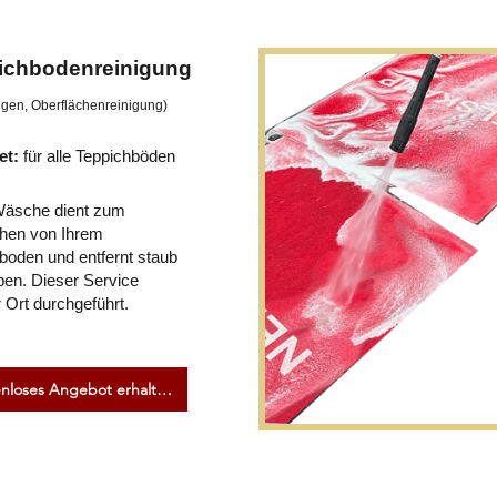
ichbodenreinigung
gen, Oberflächenreinigung)
et:
für alle Teppichböden
Wäsche dient zum
chen von Ihrem
boden und entfernt staub
ben. Dieser Service
r Ort durchgeführt.
Kostenloses Angebot erhalten