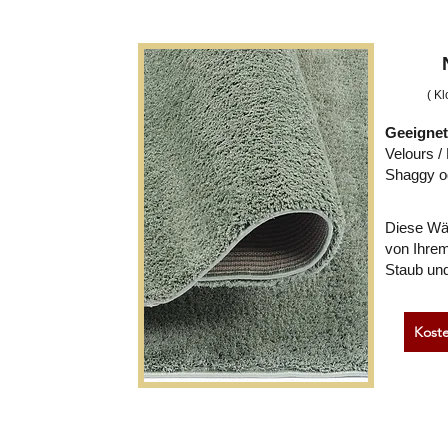
( K
Geeignet
Velours /
Shaggy od
Diese Wä
von Ihrem
Staub und