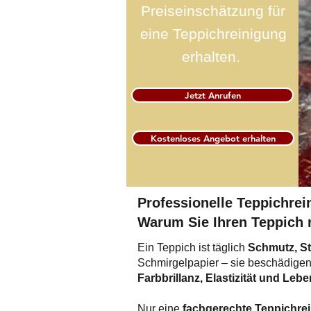
Preiseinschätzung für
eine Teppichreinigung
erhalten.
Jetzt Anrufen
Kostenloses Angebot erhalten
Professionelle Teppichrei
Warum Sie Ihren Teppich r
Ein Teppich ist täglich
Schmutz, St
Schmirgelpapier – sie beschädigen d
Farbbrillanz, Elastizität und Leb
Nur eine
fachgerechte Teppichre