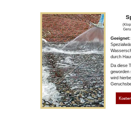
S
(Klop
Geru
Geeignet:
Spezialwäs
Wassersch
durch Haus
Da diese T
geworden 
wird hierb
Geruchsbe