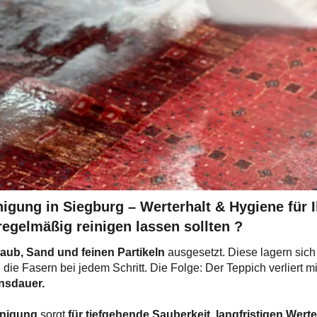
nigung in Siegburg – Werterhalt & Hygiene für 
egelmäßig reinigen lassen sollten ?​
aub, Sand und feinen Partikeln
ausgesetzt. Diese lagern sich 
ie Fasern bei jedem Schritt. Die Folge: Der Teppich verliert mi
ensdauer.
inigung
sorgt
für tiefgehende Sauberkeit, langfristigen Werte