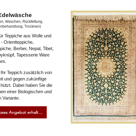
Edelwäsche
en, Waschen, Rückfettung,
enbehandlung, Trocknen)
ür Teppiche aus Wolle und
 - Orientteppiche,
piche, Berber, Nepal, Tibet,
yknüpf, Tapesserie Ware
hes.
 Ihr Teppich zusätzlich von
eit und gegen zukünftige
hützt. Dabei haben Sie die
en einer Biologischen und
 Variante.
Kostenloses Angebot erhalten