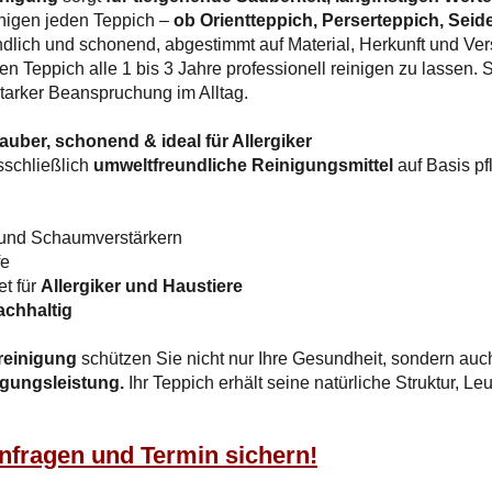
inigen jeden Teppich –
ob Orientteppich, Perserteppich, Seid
dlich und schonend, abgestimmt auf Material, Herkunft und V
n Teppich alle 1 bis 3 Jahre professionell reinigen zu lassen. S
starker Beanspruchung im Alltag.
uber, schonend & ideal für Allergiker
sschließlich
umweltfreundliche Reinigungsmittel
auf Basis pf
 und Schaumverstärkern
fe
et für
Allergiker und Haustiere
chhaltig
reinigung
schützen Sie nicht nur Ihre Gesundheit, sondern au
gungsleistung.
Ihr Teppich erhält seine natürliche Struktur, L
anfragen und Termin sichern!