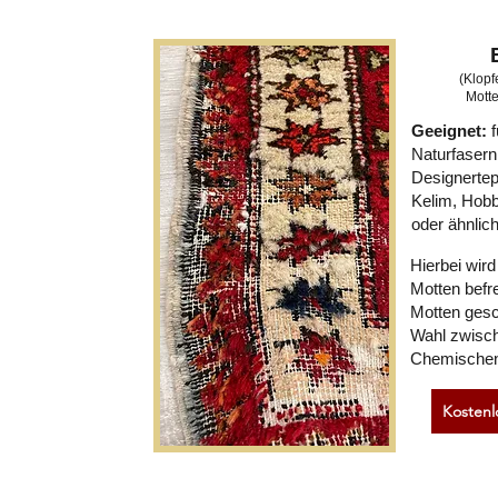
(Klopf
Mott
Geeignet:
f
Naturfasern
Designertep
Kelim, Hobb
oder ähnlic
Hierbei wird
Motten befr
Motten gesc
Wahl zwisch
Chemischen