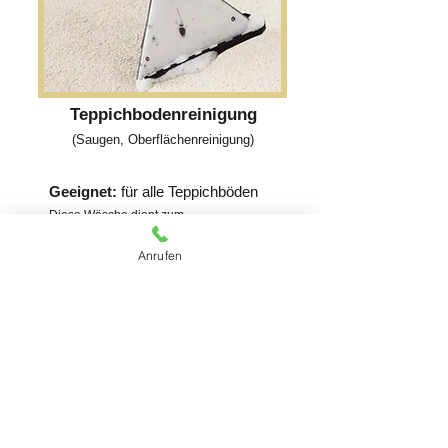
Teppichbodenreinigung
(Saugen, Oberflächenreinigung)
Geeignet:
für alle Teppichböden
Diese Wäsche dient zum
Auffrischen von Ihrem Teppichboden und
entfernt staub und Milben. Dieser Service
Anrufen
wird vor Ort durchgeführt.
Kostenloses Angebot erhalten
Kontaktieren Sie uns für
ein Kostenloses Angebot