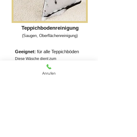
Teppichbodenreinigung
(Saugen, Oberflächenreinigung)
Geeignet:
für alle Teppichböden
Diese Wäsche dient zum
Auffrischen von Ihrem Teppichboden und
entfernt staub und Milben. Dieser Service
Anrufen
wird vor Ort durchgeführt.
Kostenloses Angebot erhalten
Kontaktieren Sie uns für
ein Kostenloses Angebot