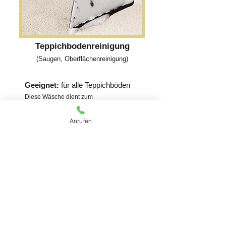
Teppichbodenreinigung
(Saugen, Oberflächenreinigung)
Geeignet:
für alle Teppichböden
Diese Wäsche dient zum
Auffrischen von Ihrem Teppichboden und
entfernt staub und Milben. Dieser Service
Anrufen
wird vor Ort durchgeführt.
Kostenloses Angebot erhalten
Kontaktieren Sie uns für
ein Kostenloses Angebot