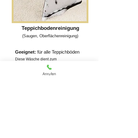
Teppichbodenreinigung
(Saugen, Oberflächenreinigung)
Geeignet:
für alle Teppichböden
Diese Wäsche dient zum
Auffrischen von Ihrem Teppichboden und
entfernt staub und Milben. Dieser Service
Anrufen
wird vor Ort durchgeführt.
Kostenloses Angebot erhalten
Kontaktieren Sie uns für
ein Kostenloses Angebot