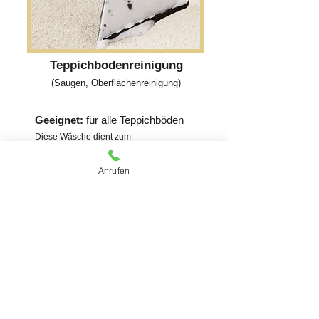
Teppichbodenreinigung
(Saugen, Oberflächenreinigung)
Geeignet:
für alle Teppichböden
Diese Wäsche dient zum
Auffrischen von Ihrem Teppichboden und
entfernt staub und Milben. Dieser Service
Anrufen
wird vor Ort durchgeführt.
Kostenloses Angebot erhalten
Kontaktieren Sie uns für
ein Kostenloses Angebot